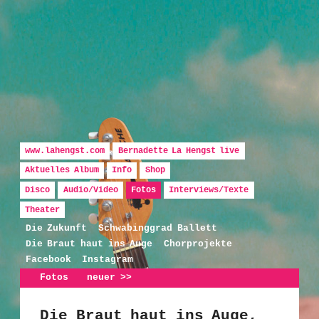
Hauptmenü
Zum Inhalt wechseln
Zum sekundären Inhalt wechseln
www.lahengst.com
Bernadette La Hengst live
Aktuelles Album
Info
Shop
Disco
Audio/Video
Fotos
Interviews/Texte
Bernadette La Hengst
Theater
Die Zukunft
Schwabinggrad Ballett
Die Braut haut ins Auge
Chorprojekte
Facebook
Instagram
Artikelnavigation
Fotos
neuer
>>
Die Braut haut ins Auge,