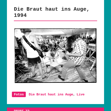
Die Braut haut ins Auge,
1994
Fotos
Die Braut haut ins Auge
,
Live
Artikelnavigation
neuer
>>