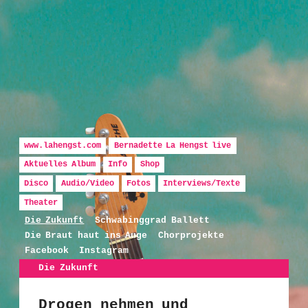
Hauptmenü
Zum Inhalt wechseln
Zum sekundären Inhalt wechseln
www.lahengst.com
Bernadette La Hengst live
Aktuelles Album
Info
Shop
Disco
Audio/Video
Fotos
Interviews/Texte
Bernadette La Hengst
Theater
Die Zukunft
Schwabinggrad Ballett
Die Braut haut ins Auge
Chorprojekte
Facebook
Instagram
Die Zukunft
Drogen nehmen und