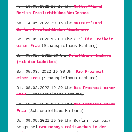
Fr, 13.05.2022 20:15 Uhr
Mutter**Land
Berlin Freilichtbühne Weißensee
Sa, 14.05.2022 20:15 Uhr
Mutter**Land
Berlin Freilichtbühne Weißensee
So, 29.05.2022 16:00 Uhr (!!)
Die Freiheit
einer Frau
(Schauspielhaus Hamburg)
Sa, 05.02..2022 20 Uhr
Polittbüro Hamburg
(mit den Ladettes)
Sa, 05.03. 2022 19:30 Uhr
Die Freiheit
einer Frau
(Schauspielhaus Hamburg)
Di, 08.03.2022 19:30 Uhr
Die Freiheit einer
Frau
(Schauspielhaus Hamburg)
Sa, 19.03.2022 19:30 Uhr
Die Freiheit einer
Frau
(Schauspielhaus Hamburg)
Do, 09.09.2021 19:30 Uhr Berlin: ein paar
Songs bei
Brauseboys Politwochen in der