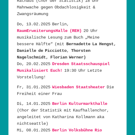
Rathaus (Chor der Statistik) 18 Uhr
Mahnwache gegen Obdachlosigkeit &
Zwangsräumung
Do, 13.02.2025 Berlin,
RaumErweiterungsHalle (REH)
20 Uhr
musikalische Lesung zum Buch „Meine
bessere Hälfte“ (mit
Bernadette La Hengst,
Danielle de Picciotto
,
Thorsten
Nagelschmidt, Florian Werner)
Do, 20.02.2025
Dresden Staatsschauspiel
Musikalisiert Euch!
19:30 Uhr Letzte
Vorstellung!
Fr, 31.01.2025
Wiesbaden Staatsheater
Die
Freiheit einer Frau
Di, 14.01.2025
Berlin Kulturmarkthalle
(Chor der Statistik mit Kaufhallenchor,
angeleitet von Katharina Kollmann aka
nichtseattle)
Mi, 08.01.2025
Berlin Volksbühne Rio