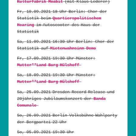
Kulturfabrik Moabit
(mit Klaus Lederer)
Fr, 10.09.2021 18 Uhr Berlin: Chor der
Statistik beim
Quartierspolitischem
Hearing
im Autoscooter des Haus der
Statistik
Sa, 11.09.2021 16:30 Uhr Berlin: Chor der
Statistik auf
Mietenwahnsinn Demo
Fr, 17.09.2021 19:30 Uhr Münster:
Mutter**Land Burg Hülshoff
Sa, 18.09.2021 19:30 Uhr Münster:
Mutter**Land Burg Hülshoff
Sa, 25.09.2021 Dresden Record Release und
20jähriges Jubiläumskonzert der
Banda
Comunale
So, 26.09.2021 Berlin Volksbühne Wahlparty
der Bergpartei 22 Uhr
So, 05.09.2021 19:30 Uhr