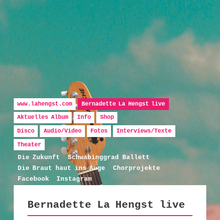
Hauptmenü
Zum Inhalt wechseln
Zum sekundären Inhalt wechseln
www.lahengst.com
Bernadette La Hengst live
Aktuelles Album
Info
Shop
Disco
Audio/Video
Fotos
Interviews/Texte
Bernadette La Hengst
Theater
Die Zukunft
Schwabinggrad Ballett
Die Braut haut ins Auge
Chorprojekte
Facebook
Instagram
Bernadette La Hengst live