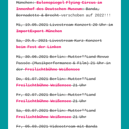
München:
Eulenspiegel Flying Circus im
Innenhof des Deutschen Museum
: Banda,
Bernadette & Brecht
verschoben auf 2022!!!
Mi, 19.05.2021 Livestream Konzert 20 Uhr im
ImportExport München
Sa, 29.5. 2021 Livestream Kurz-Konzert
beim Fest der Linken
Mi, 30.06.2021 Berlin: Mutter**Land Revue
Passée (Musikperformance & Film) 21 Uhr in
der
Freilichtbühne Weißensee
Do, 01.07.2021 Berlin: Mutter**Land
Freilichtbühne Weißensee
21 Uhr
Fr, 02.07.2021 Berlin: Mutter**Land
Freilichtbühne Weißensee
21 Uhr
Sa, 03.07.2021 Berlin: Mutter**Land
Freilichtbühne Weißensee
21 Uhr
Fr, 05.03.2021 Videostream mit Banda