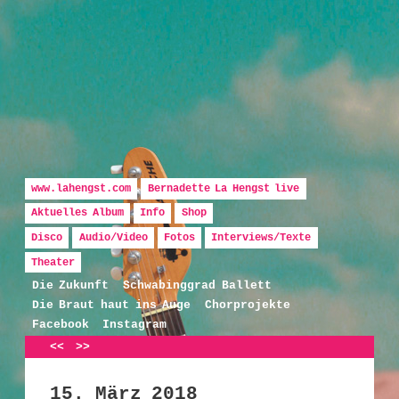
Hauptmenü
Zum Inhalt wechseln
Zum sekundären Inhalt wechseln
www.lahengst.com
Bernadette La Hengst live
Aktuelles Album
Info
Shop
Disco
Audio/Video
Fotos
Interviews/Texte
Bernadette La Hengst
Theater
Die Zukunft
Schwabinggrad Ballett
Die Braut haut ins Auge
Chorprojekte
Facebook
Instagram
Artikelnavigation
<<
>>
15. März 2018