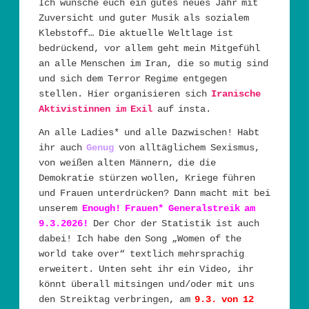
Ich wünsche euch ein gutes neues Jahr mit
Zuversicht und guter Musik als sozialem
Klebstoff… Die aktuelle Weltlage ist
bedrückend, vor allem geht mein Mitgefühl
an alle Menschen im Iran, die so mutig sind
und sich dem Terror Regime entgegen
stellen. Hier organisieren sich
Iranische
Aktivistinnen im Exil
auf insta.
An alle Ladies* und alle Dazwischen! Habt
ihr auch
Genug
von alltäglichem Sexismus,
von weißen alten Männern, die die
Demokratie stürzen wollen, Kriege führen
und Frauen unterdrücken? Dann macht mit bei
unserem
Enough! Frauen* Generalstreik am
9.3.2026!
Der Chor der Statistik ist auch
dabei! Ich habe den Song „Women of the
world take over“ textlich mehrsprachig
erweitert. Unten seht ihr ein Video, ihr
könnt überall mitsingen und/oder mit uns
den Streiktag verbringen, am
9.3. von 12