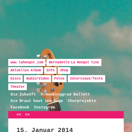
Hauptmenü
Zum Inhalt wechseln
Zum sekundären Inhalt wechseln
www.lahengst.com
Bernadette La Hengst live
Aktuelles Album
Info
Shop
Disco
Audio/Video
Fotos
Interviews/Texte
Bernadette La Hengst
Theater
Die Zukunft
Schwabinggrad Ballett
Die Braut haut ins Auge
Chorprojekte
Facebook
Instagram
Artikelnavigation
<<
>>
15. Januar 2014