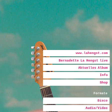
Hauptmenü
Zum Inhalt wechseln
Zum sekundären Inhalt wechseln
www.lahengst.com
Bernadette La Hengst live
Bernadette
Aktuelles Album
La Hengst
Info
Shop
Formate
Disco
Audio/Video