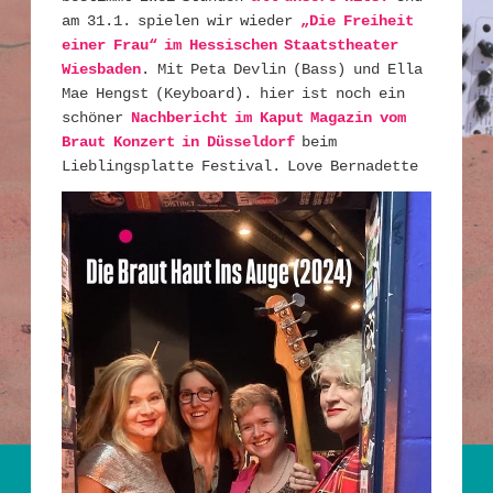
am 31.1. spielen wir wieder
„Die Freiheit
einer Frau“ im Hessischen Staatstheater
Wiesbaden
. Mit Peta Devlin (Bass) und Ella
Mae Hengst (Keyboard). hier ist noch ein
schöner
Nachbericht im Kaput Magazin vom
Braut Konzert in Düsseldorf
beim
Lieblingsplatte Festival. Love Bernadette