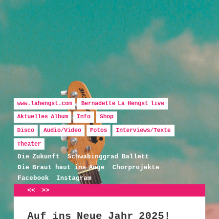
Hauptmenü
Zum Inhalt wechseln
Zum sekundären Inhalt wechseln
www.lahengst.com
Bernadette La Hengst live
Aktuelles Album
Info
Shop
Disco
Audio/Video
Fotos
Interviews/Texte
Bernadette La Hengst
Theater
Die Zukunft
Schwabinggrad Ballett
Die Braut haut ins Auge
Chorprojekte
Facebook
Instagram
Artikelnavigation
<<
>>
Auf ins Neue Jahr 2025!