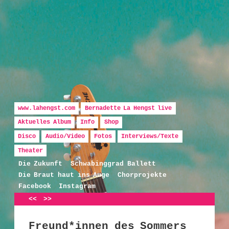
Hauptmenü
Zum Inhalt wechseln
Zum sekundären Inhalt wechseln
www.lahengst.com
Bernadette La Hengst live
Aktuelles Album
Info
Shop
Disco
Audio/Video
Fotos
Interviews/Texte
Bernadette La Hengst
Theater
Die Zukunft
Schwabinggrad Ballett
Die Braut haut ins Auge
Chorprojekte
Facebook
Instagram
Artikelnavigation
<<
>>
Freund*innen des Sommers