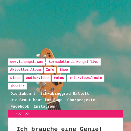
Hauptmenü
Zum Inhalt wechseln
Zum sekundären Inhalt wechseln
www.lahengst.com
Bernadette La Hengst live
Aktuelles Album
Info
Shop
Disco
Audio/Video
Fotos
Interviews/Texte
Bernadette La Hengst
Theater
Die Zukunft
Schwabinggrad Ballett
Die Braut haut ins Auge
Chorprojekte
Facebook
Instagram
Artikelnavigation
<<
>>
Ich brauche eine Genie!