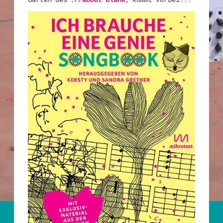
Garten des :
//about blank
, kommt vorbei!!!