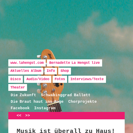
Hauptmenü
Zum Inhalt wechseln
Zum sekundären Inhalt wechseln
www.lahengst.com
Bernadette La Hengst live
Aktuelles Album
Info
Shop
Disco
Audio/Video
Fotos
Interviews/Texte
Bernadette La Hengst
Theater
Die Zukunft
Schwabinggrad Ballett
Die Braut haut ins Auge
Chorprojekte
Facebook
Instagram
Artikelnavigation
<<
>>
Musik ist überall zu Haus!