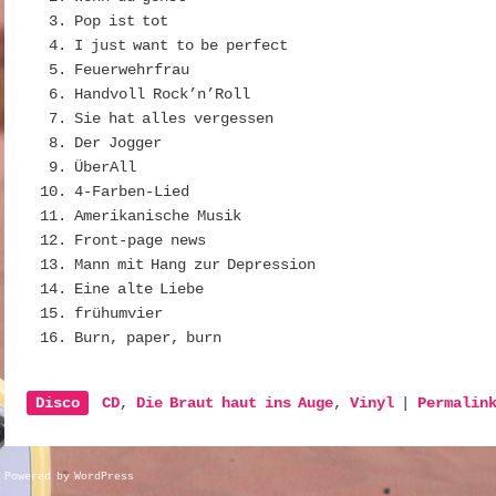
Pop ist tot
I just want to be perfect
Feuerwehrfrau
Handvoll Rock’n’Roll
Sie hat alles vergessen
Der Jogger
ÜberAll
4-Farben-Lied
Amerikanische Musik
Front-page news
Mann mit Hang zur Depression
Eine alte Liebe
frühumvier
Burn, paper, burn
Disco
CD
,
Die Braut haut ins Auge
,
Vinyl
|
Permalin
Powered by WordPress