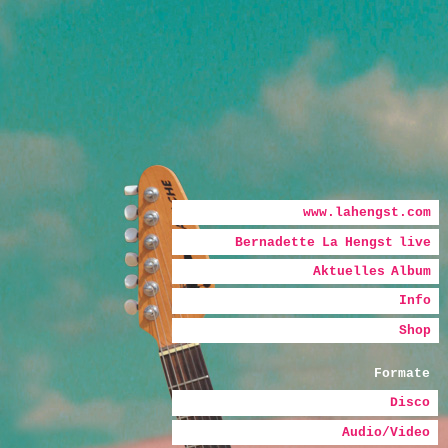
Hauptmenü
Zum Inhalt wechseln
Zum sekundären Inhalt wechseln
www.lahengst.com
Bernadette La Hengst live
Bernadette
Aktuelles Album
La Hengst
Info
Shop
Formate
Disco
Audio/Video