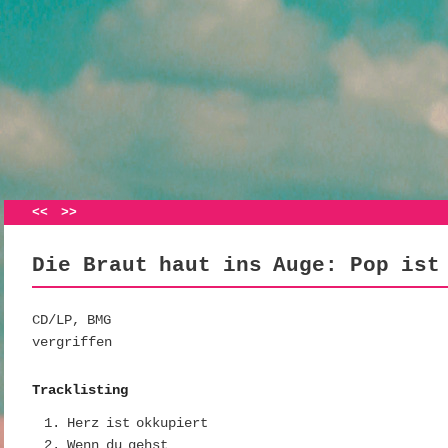
Artikelnavigation
<<
>>
Die Braut haut ins Auge: Pop ist
CD/LP, BMG
vergriffen
Tracklisting
Herz ist okkupiert
Wenn du gehst