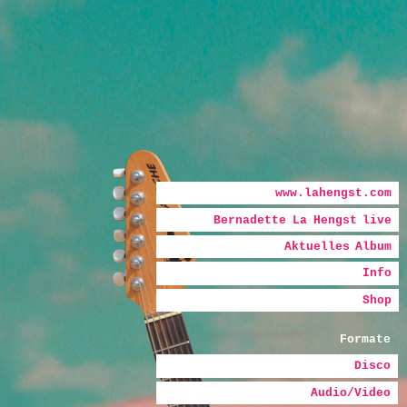
Hauptmenü
Zum Inhalt wechseln
Zum sekundären Inhalt wechseln
www.lahengst.com
Bernadette La Hengst live
Bernadette
Aktuelles Album
La Hengst
Info
Shop
Formate
Disco
Audio/Video