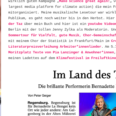
wirklich guten Kampagne „
Make science great again!
„ 
largest media platform for climate action) die mein F
mitorganisiert. Meine musikalische Lesetour war wirk
Publikum, es geht noch weiter bis in den Herbst. Hie
der Taz
über mein Buch und hier ist ein
youtube Video
Berlin mit der tollen Jenny Zylka als Moderatorin. Un
Sommertour für Vielfalt, gute Musik, Chor-Gemeinscha
mit meinem Chor der Statistik in Frankfurt/Main im
Cr
Literaturpreisverleihung Arbeiter*innenlieder
. Am 5.
Moritzplatz Texte von Pia Lanzinger & Anwohner*innen
,
meinen Ladettes auf dem
Klimafestival im Freiluftkino