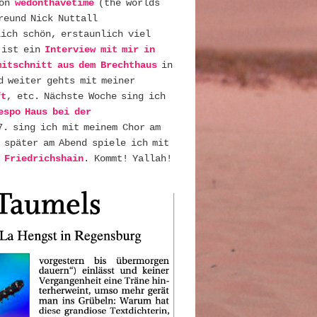
von
wedonthavetime
(the worlds
reund Nick Nuttall
lich schön, erstaunlich viel
r ist ein
Interview mit mir in
mitschnitt aus dem Brechthaus
in
d weiter gehts mit meiner
ft
, etc. Nächste Woche sing ich
espo Haus bei der
7. sing ich mit meinem Chor am
 später am Abend spiele ich mit
 Friedrichshain
. Kommt! Yallah!