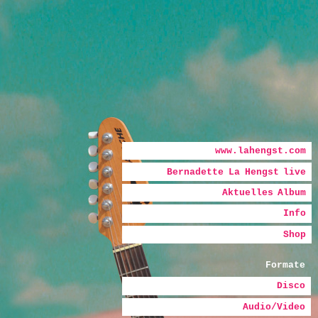
Hauptmenü
Zum Inhalt wechseln
Zum sekundären Inhalt wechseln
www.lahengst.com
Bernadette La Hengst live
Bernadette
Aktuelles Album
La Hengst
Info
Shop
Formate
Disco
Audio/Video