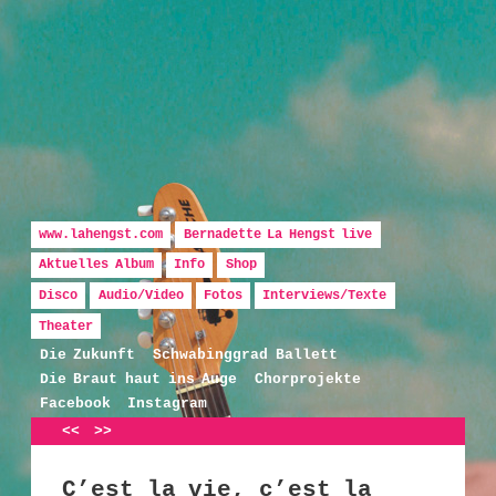
Hauptmenü
Zum Inhalt wechseln
Zum sekundären Inhalt wechseln
www.lahengst.com
Bernadette La Hengst live
Aktuelles Album
Info
Shop
Disco
Audio/Video
Fotos
Interviews/Texte
Bernadette La Hengst
Theater
Die Zukunft
Schwabinggrad Ballett
Die Braut haut ins Auge
Chorprojekte
Facebook
Instagram
Artikelnavigation
<<
>>
C’est la vie, c’est la