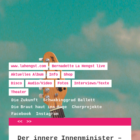
Hauptmenü
Zum Inhalt wechseln
Zum sekundären Inhalt wechseln
www.lahengst.com
Bernadette La Hengst live
Aktuelles Album
Info
Shop
Disco
Audio/Video
Fotos
Interviews/Texte
Bernadette La Hengst
Theater
Die Zukunft
Schwabinggrad Ballett
Die Braut haut ins Auge
Chorprojekte
Facebook
Instagram
Artikelnavigation
<<
>>
Der innere Innenminister –