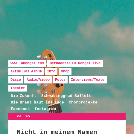
Hauptmenü
Zum Inhalt wechseln
Zum sekundären Inhalt wechseln
www.lahengst.com
Bernadette La Hengst live
Aktuelles Album
Info
Shop
Disco
Audio/Video
Fotos
Interviews/Texte
Bernadette La Hengst
Theater
Die Zukunft
Schwabinggrad Ballett
Die Braut haut ins Auge
Chorprojekte
Facebook
Instagram
Artikelnavigation
<<
>>
Nicht in meinem Namen