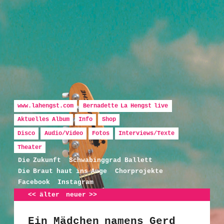
Hauptmenü
Zum Inhalt wechseln
Zum sekundären Inhalt wechseln
www.lahengst.com
Bernadette La Hengst live
Aktuelles Album
Info
Shop
Disco
Audio/Video
Fotos
Interviews/Texte
Bernadette La Hengst
Theater
Die Zukunft
Schwabinggrad Ballett
Die Braut haut ins Auge
Chorprojekte
Facebook
Instagram
Artikelnavigation
<<
älter
neuer
>>
Ein Mädchen namens Gerd