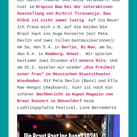
mit Kunst, Theater und Musik verändern. Wie
hier im
Gropius Bau bei der interaktiven
Ausstellung von Rirkrit Tiravanija: Das
Glück ist nicht immer lustig
. Auf ins Neue!
Ich freue mich z.B. auf die beiden Die
Braut haut ins Auge Konzerte (mit Peta
Devlin und zwei tollen Gastmusikerinnen):
Am Sa, den 5.4. in
Berlin, Bi Nuu
, am So,
den 6.4. in
Hamburg, Knust
. Wir spielen
bestimmt zwei Stunden
all unsere Hits.
Und
am 31.1. spielen wir wieder
„Die Freiheit
einer Frau“ im Hessischen Staatstheater
Wiesbaden
. Mit Peta Devlin (Bass) und Ella
Mae Hengst (Keyboard). hier ist noch ein
schöner
Nachbericht im Kaput Magazin vom
Braut Konzert in Düsseldorf
beim
Lieblingsplatte Festival. Love Bernadette