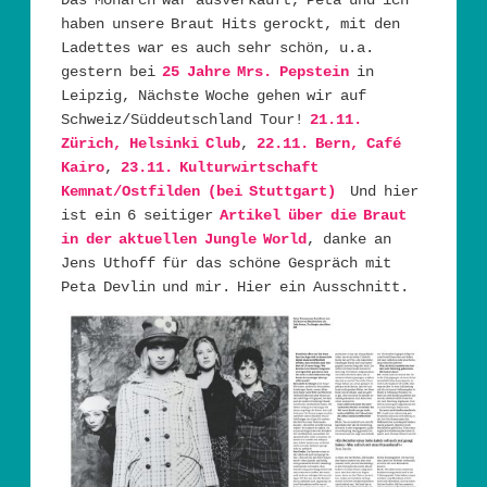
haben unsere Braut Hits gerockt, mit den
Ladettes war es auch sehr schön, u.a.
gestern bei
25 Jahre Mrs. Pepstein
in
Leipzig, Nächste Woche gehen wir auf
Schweiz/Süddeutschland Tour!
21.11.
Zürich, Helsinki Club
,
22.11. Bern, Café
Kairo
,
23.11. Kulturwirtschaft
Kemnat/Ostfilden (bei Stuttgart)
Und hier
ist ein 6 seitiger
Artikel über die Braut
in der aktuellen Jungle World
, danke an
Jens Uthoff für das schöne Gespräch mit
Peta Devlin und mir. Hier ein Ausschnitt.