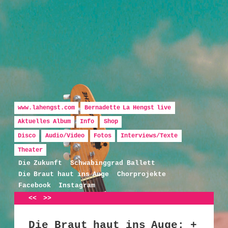
Hauptmenü
Zum Inhalt wechseln
Zum sekundären Inhalt wechseln
www.lahengst.com
Bernadette La Hengst live
Aktuelles Album
Info
Shop
Disco
Audio/Video
Fotos
Interviews/Texte
Bernadette La Hengst
Theater
Die Zukunft
Schwabinggrad Ballett
Die Braut haut ins Auge
Chorprojekte
Facebook
Instagram
Artikelnavigation
<<
>>
Die Braut haut ins Auge: +