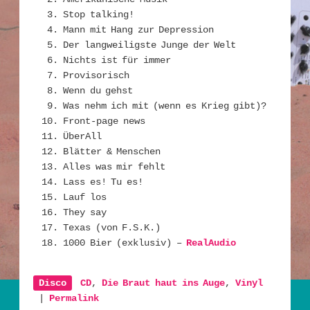
Stop talking!
Mann mit Hang zur Depression
Der langweiligste Junge der Welt
Nichts ist für immer
Provisorisch
Wenn du gehst
Was nehm ich mit (wenn es Krieg gibt)?
Front-page news
ÜberAll
Blätter & Menschen
Alles was mir fehlt
Lass es! Tu es!
Lauf los
They say
Texas (von F.S.K.)
1000 Bier (exklusiv) –
RealAudio
Disco
CD
,
Die Braut haut ins Auge
,
Vinyl
|
Permalink