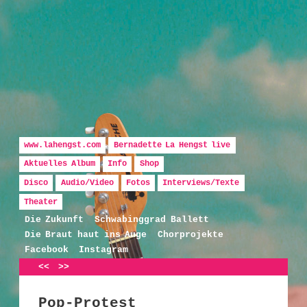
Hauptmenü
Zum Inhalt wechseln
Zum sekundären Inhalt wechseln
www.lahengst.com
Bernadette La Hengst live
Aktuelles Album
Info
Shop
Disco
Audio/Video
Fotos
Interviews/Texte
Bernadette La Hengst
Theater
Die Zukunft
Schwabinggrad Ballett
Die Braut haut ins Auge
Chorprojekte
Facebook
Instagram
Artikelnavigation
<<
>>
Pop-Protest