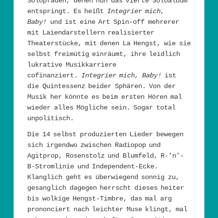
Solopfaden, denen nun das vierte Soloalbum
entspringt. Es heißt
Integrier mich,
Baby!
und ist eine Art Spin-off mehrerer
mit Laiendarstellern realisierter
Theaterstücke, mit denen La Hengst, wie sie
selbst freimütig einräumt, ihre leidlich
lukrative Musikkarriere
cofinanziert.
Integrier mich, Baby!
ist
die Quintessenz beider Sphären. Von der
Musik her könnte es beim ersten Hören mal
wieder alles Mögliche sein. Sogar total
unpolitisch.
Die 14 selbst produzierten Lieder bewegen
sich irgendwo zwischen Radiopop und
Agitprop, Rosenstolz und Blumfeld, R-’n’-
B-Stromlinie und Independent-Ecke.
Klanglich geht es überwiegend sonnig zu,
gesanglich dagegen herrscht dieses heiter
bis wolkige Hengst-Timbre, das mal arg
prononciert nach leichter Muse klingt, mal