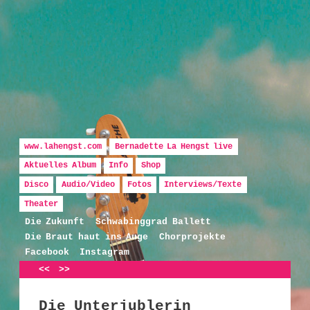
Hauptmenü
Zum Inhalt wechseln
Zum sekundären Inhalt wechseln
www.lahengst.com
Bernadette La Hengst live
Aktuelles Album
Info
Shop
Disco
Audio/Video
Fotos
Interviews/Texte
Bernadette La Hengst
Theater
Die Zukunft
Schwabinggrad Ballett
Die Braut haut ins Auge
Chorprojekte
Facebook
Instagram
Artikelnavigation
<<
>>
Die Unterjublerin