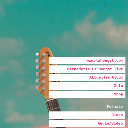
Hauptmenü
Zum Inhalt wechseln
Zum sekundären Inhalt wechseln
www.lahengst.com
Bernadette La Hengst live
Bernadette
Aktuelles Album
La Hengst
Info
Shop
Formate
Disco
Audio/Video